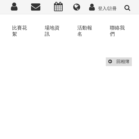
登入/註冊
比賽花
場地資
活動報
聯絡我
絮
訊
名
們
回相簿