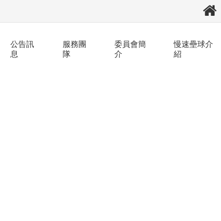
公告訊
服務團
委員會簡
慢速壘球介
息
隊
介
紹